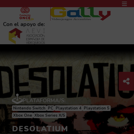
PASAR AL CONTENIDO PRINCIPAL
MEN
(AB
Con el apoyo de:
Com
C
PLATAFORMA/S:
Nintendo Switch
PC
Playstation 4
Playstation 5
Xbox One
Xbox Series X/S
DESOLATIUM