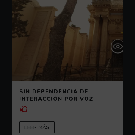
SIN DEPENDENCIA DE
INTERACCIÓN POR VOZ
SOBRE SIN DEPENDENCIA DE IN
(ABRE EN VENTANA MODAL)
LEER MÁS