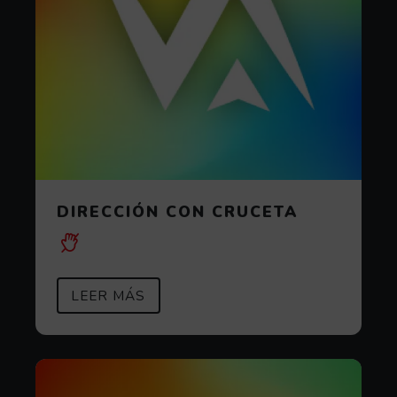
DIRECCIÓN CON CRUCETA
SOBRE DIRECCIÓN CON CRUCETA
(ABRE EN VENTANA MODAL)
LEER MÁS