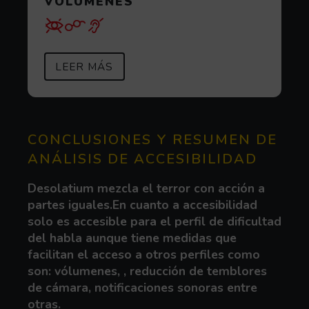
VOLÚMENES
SOBRE VOLÚMENES
(ABRE EN VENTANA MODAL)
LEER MÁS
CONCLUSIONES Y RESUMEN DE
ANÁLISIS DE ACCESIBILIDAD
Desolatium mezcla el terror con acción a
partes iguales.En cuanto a accesibilidad
solo es accesible para el perfil de dificultad
del habla aunque tiene medidas que
facilitan el acceso a otros perfiles como
son: vólumenes, , reducción de temblores
de cámara, notificaciones sonoras entre
otras.