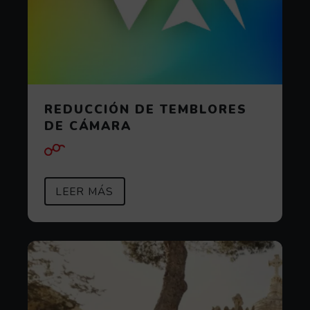
REDUCCIÓN DE TEMBLORES
DE CÁMARA
SOBRE REDUCCIÓN DE TEMBLOR
(ABRE EN VENTANA MODAL)
LEER MÁS