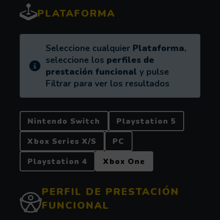
PLATAFORMA
Información:
Seleccione cualquier
Plataforma
,
seleccione los
perfiles de
prestación funcional
y pulse
Filtrar para ver los resultados
PLATAFORMA
Nintendo Switch
Playstation 5
Xbox Series X/S
PC
Playstation 4
Xbox One
PERFIL DE PRESTACIÓN
FUNCIONAL