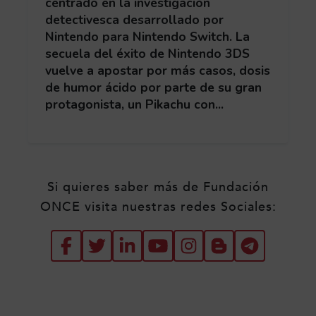
centrado en la investigación
detectivesca desarrollado por
Nintendo para Nintendo Switch. La
secuela del éxito de Nintendo 3DS
vuelve a apostar por más casos, dosis
de humor ácido por parte de su gran
protagonista, un Pikachu con...
Redes sociales de Fundació
Si quieres saber más de Fundación
ONCE visita nuestras redes Sociales:
FACEBOOK
(ABRE EN NUEVA VENTANA
TWITTER
(ABRE EN NUEVA VENT
LINKEDIN
(ABRE EN NUEVA VE
YOUTUBE
(ABRE EN NUEVA
INSTAGRAM
(ABRE EN NU
BLOG
(ABRE EN
TELEG
(ABRE 