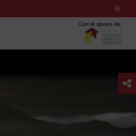
MENÚ D
(ABRE 
Con el apoyo de:
Com
C