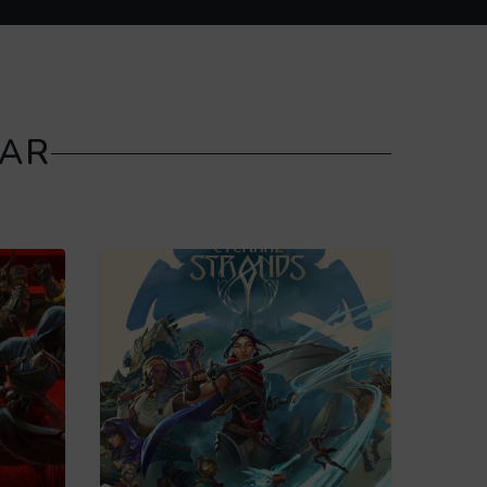
SAR
acerca de Assassin's Creed Shadows
Obtén más información acerca de Eternal 