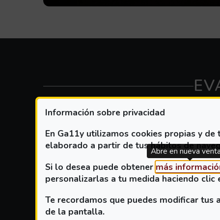
EV
Información sobre privacidad
En Ga11y utilizamos cookies propias y de t
PLATAFORMA
elaborado a partir de tus hábitos de naveg
Abre en nueva vent
Si lo desea puede obtener
más informació
Información:
Seleccione cualquier
Plataforma
, s
personalizarlas a tu medida haciendo clic 
Te recordamos que puedes modificar tus aj
PLATAFORMA
de la pantalla.
Playstation 5