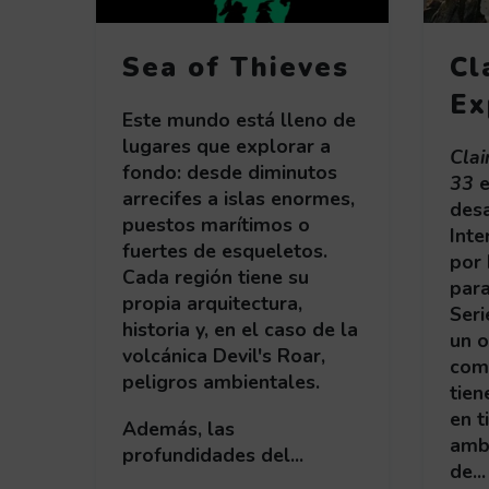
Sea of Thieves
Cl
Ex
Este mundo está lleno de
lugares que explorar a
Clai
fondo: desde diminutos
33
e
arrecifes a islas enormes,
desa
puestos marítimos o
Inte
fuertes de esqueletos.
por 
Cada región tiene su
para
propia arquitectura,
Seri
historia y, en el caso de la
un o
volcánica Devil's Roar,
com
peligros ambientales.
tien
en t
Además, las
amb
profundidades del...
de...