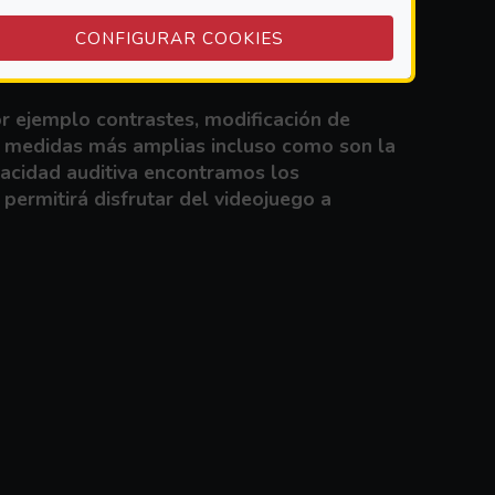
(ABRE EN VENTANA M
CONFIGURAR COOKIES
or ejemplo contrastes, modificación de
con medidas más amplias incluso como son la
apacidad auditiva encontramos los
permitirá disfrutar del videojuego a