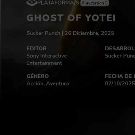
PLATAFORMA/S:
Playstation 5
GHOST OF YOTEI
Redactado por:
fecha de publicación:
Sucker Punch |
26 Diciembre, 2025
EDITOR
DESARROL
Sony Interactive
Sucker Pun
Entertainment
GÉNERO
FECHA DE
Acción, Aventura
02/10/2025