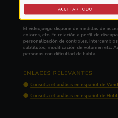
ACEPTAR TODO
CONCLUSIONES Y RESUMEN DE
El videojuego dispone de medidas de accesi
colores, etc. En relación a perfil de disc
personalización de controles, intercambios 
subtítulos, modificación de volumen etc. A
personas con dificultad de habla.
ENLACES RELEVANTES
Consulta el análisis en español de Vand
Consulta el análisis en español de Ho