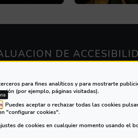
ALUACION DE ACCESIBILI
erceros para fines analíticos y para mostrarte public
ación (por ejemplo, páginas visitadas).
ana
(Abre en nueva ventana)
n
. Puedes aceptar o rechazar todas las cookies pulsa
eleccione los
perfiles de prestación funcional
y puls
en "configurar cookies".
ustes de cookies en cualquier momento usando el botó