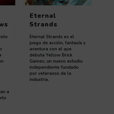
Eternal
ws
Strands
esto
Eternal Strands es el
juego de acción, fantasía y
o
aventura con el que
a
debuta Yellow Brick
on
Games, un nuevo estudio
independiente fundado
por veteranos de la
industria.
dan a
xto