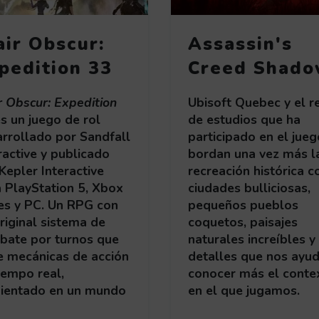
air Obscur:
Assassin's
pedition 33
Creed Shado
r Obscur: Expedition
Ubisoft Quebec y el r
s un juego de rol
de estudios que ha
rrollado por Sandfall
participado en el jueg
ractive y publicado
bordan una vez más l
Kepler Interactive
recreación histórica c
 PlayStation 5, Xbox
ciudades bulliciosas,
es y PC. Un RPG con
pequeños pueblos
riginal sistema de
coquetos, paisajes
bate por turnos que
naturales increíbles y
e mecánicas de acción
detalles que nos ayu
iempo real,
conocer más el conte
ientado en un mundo
en el que jugamos.