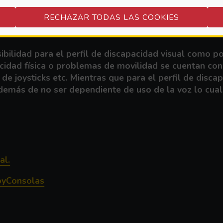
RECHAZAR TODAS LAS COOKIES
 ANÁLISIS DE ACCESIBILIDAD
bilidad para el perfil de discapacidad visual como p
apacidad física o problemas de movilidad se cuentan 
de joysticks etc. Mientras que para el perfil de disc
demás de no ser dependiente de uso de la voz lo cual 
(Abre en nueva ventana)
al.
(Abre en nueva ventana)
bbyConsolas