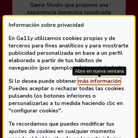
Game Studio que propone una
experiencia inmersiva construida
alrededor del sonido como principal
Información sobre privacidad
mecánica de juego. La obra sigue la
historia de Alex, una...
En Ga11y utilizamos cookies propias y de
terceros para fines analíticos y para mostrarte
publicidad personalizada en base a un perfil
elaborado a partir de tus hábitos de
Leer más acerca de Últimos días para participar
navegación (por ejemplo, páginas visitadas).
Abre en nueva ventana
(Abre 
Si lo desea puede obtener
más información
.
Puedes aceptar o rechazar todas las cookies
pulsando los botones inferiores o
personalizarlas a tu medida haciendo clic en
"configurar cookies".
Te recordamos que puedes modificar tus
ajustes de cookies en cualquier momento