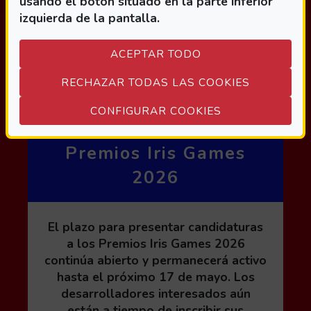
usando el botón situado en la parte inferior
izquierda de la pantalla.
ACEPTAR TODO
RECHAZAR TODAS LAS COOKIES
Últimos días para
(ABRE EN VEN
CONFIGURAR COOKIES
participar en los
Premios Iris Games
2026
El plazo para presentar candidaturas
a los Premios Iris Games 2026
continúa abierto y permanecerá activo
hasta el próximo 17 de mayo. Los
desarrolladores interesados aún
están a tiempo de inscribir sus