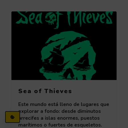
Obtén más información acerca de Sea of Thieve
Sea of Thieves
Este mundo está lleno de lugares que
explorar a fondo: desde diminutos
CONFIGURACIÓN DE COOKIES
(ABRE EN VENTANA MODAL)
arrecifes a islas enormes, puestos
marítimos o fuertes de esqueletos.