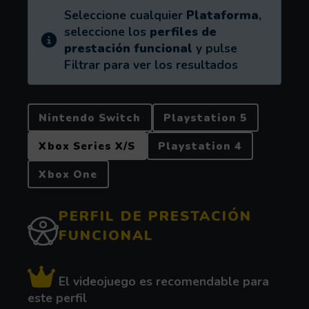
Información:
Seleccione cualquier
Plataforma
,
seleccione los
perfiles de
prestación funcional
y pulse
Filtrar para ver los resultados
PLATAFORMA
Nintendo Switch
Playstation 5
Xbox Series X/S
Playstation 4
Xbox One
PERFIL DE PRESTACIÓN
FUNCIONAL
El videojuego es recomendable para
este perfil