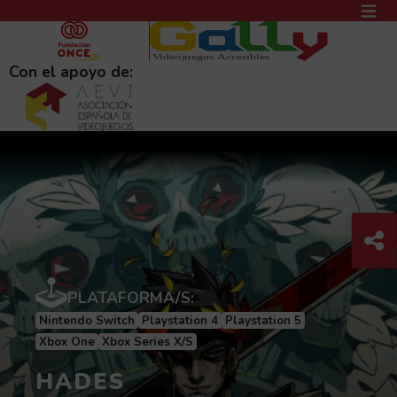
PASAR AL CONTENIDO PRINCIPAL
MEN
(AB
Con el apoyo de:
Com
C
PLATAFORMA/S:
Nintendo Switch
Playstation 4
Playstation 5
Xbox One
Xbox Series X/S
HADES