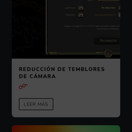
REDUCCIÓN DE TEMBLORES
DE CÁMARA
SOBRE REDUCCIÓN DE TEMBLOR
(ABRE EN VENTANA MODAL)
LEER MÁS