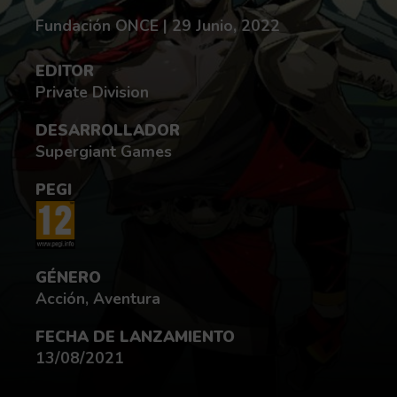
Redactado por:
fecha de publicación:
Fundación ONCE |
29 Junio, 2022
EDITOR
Private Division
DESARROLLADOR
Supergiant Games
PEGI
GÉNERO
Acción, Aventura
FECHA DE LANZAMIENTO
13/08/2021