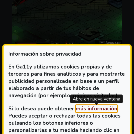
Información sobre privacidad
MARCADOR DE ACCIÓN
En Ga11y utilizamos cookies propias y de
terceros para fines analíticos y para mostrarte
publicidad personalizada en base a un perfil
elaborado a partir de tus hábitos de
SOBRE MARCADOR DE ACCIÓN
(ABRE EN VENTANA MODAL)
LEER MÁS
navegación (por ejemplo, páginas visitadas).
Abre en nueva ventana
(Abre 
Si lo desea puede obtener
más información
.
Puedes aceptar o rechazar todas las cookies
pulsando los botones inferiores o
personalizarlas a tu medida haciendo clic en