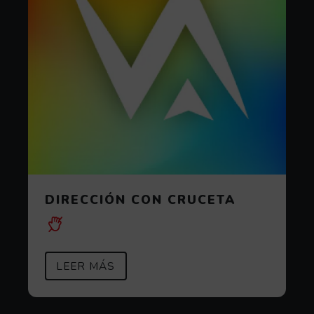
DIRECCIÓN CON CRUCETA
SOBRE DIRECCIÓN CON CRUCETA
(ABRE EN VENTANA MODAL)
LEER MÁS