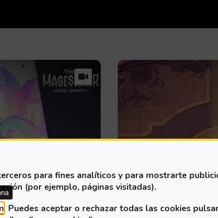
erceros para fines analíticos y para mostrarte public
ación (por ejemplo, páginas visitadas).
ana
(Abre en nueva ventana)
n
. Puedes aceptar o rechazar todas las cookies pulsa