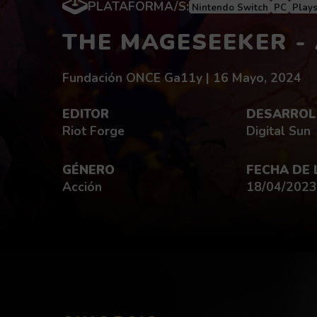
PLATAFORMA/S:
Nintendo Switch
PC
Plays
THE MAGESEEKER -
Redactado por:
fecha de publicac
Fundación ONCE Ga11y |
16 Mayo, 2024
EDITOR
DESARROL
Riot Forge
Digital Sun
GÉNERO
FECHA DE
Acción
18/04/2023