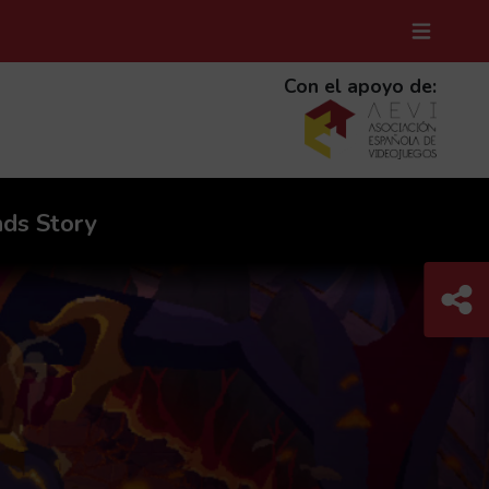
MENÚ D
(ABRE 
Con el apoyo de:
ds Story
Com
C