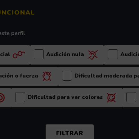
UNCIONAL
ste perfil
cial
Audición nula
Audici
ación o fuerza
Dificultad moderada pa
(el videojuego es recomen
Dificultad para ver colores