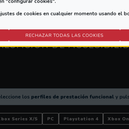
en "configurar cookies".
ustes de cookies en cualquier momento usando el botó
RECHAZAR TODAS LAS COOKIES
ALUACION DE ACCESIBILI
eleccione los
perfiles de prestación funcional
y puls
Xbox Series X/S
PC
Playstation 4
Xbox O