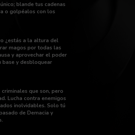
o único; blande tus cadenas
ra o golpéalos con los
o ¿estás a la altura del
trar magos por todas las
causa y aprovechar el poder
tu base y desbloquear
criminales que son, pero
dad. Lucha contra enemigos
iados inolvidables. Solo tú
l pasado de Demacia y
o.