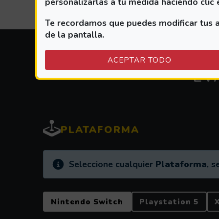
personalizarlas a tu medida haciendo clic 
Te recordamos que puedes modificar tus aj
de la pantalla.
ACEPTAR TODO
EV
PLATAFORMA
Información:
Seleccione cualquier
Plataforma
, s
PLATAFORMA
Nintendo Switch
Playstation 5