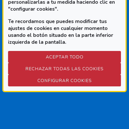
personalizarlas a tu medida haciendo clic en
ENTRY
"configurar cookies".
CAMPER
Te recordamos que puedes modificar tus
ajustes de cookies en cualquier momento
usando el botón situado en la parte inferior
Redes sociales de Fundació
Si quieres saber más de Fundación
izquierda de la pantalla.
ONCE visita nuestras redes Sociales:
ACEPTAR TODO
RECHAZAR TODAS LAS COOKIES
FACEBOOK
(ABRE EN NUEVA VENTANA
TWITTER
(ABRE EN NUEVA VENT
LINKEDIN
(ABRE EN NUEVA VE
YOUTUBE
(ABRE EN NUEVA
INSTAGRAM
(ABRE EN NU
BLOG
(ABRE EN
TELEG
(ABRE 
(ABRE EN VEN
CONFIGURAR COOKIES
Pie de página