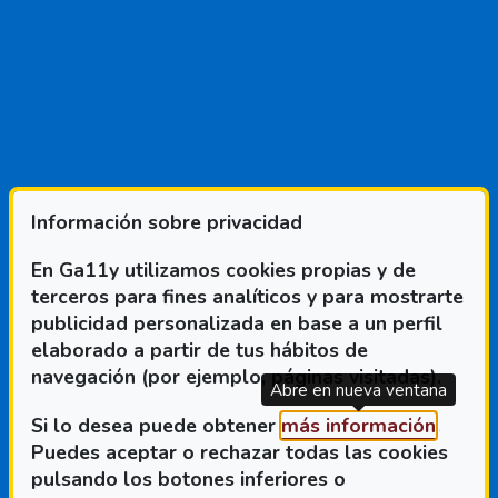
DICCIONARIO
Información sobre privacidad
En Ga11y utilizamos cookies propias y de
terceros para fines analíticos y para mostrarte
FILTROS
publicidad personalizada en base a un perfil
elaborado a partir de tus hábitos de
A
B
C
D
E
G
I
P
S
T
Diccionario, 3 resultados
navegación (por ejemplo, páginas visitadas).
Términos destacados
Abre en nueva ventana
(Abre 
Si lo desea puede obtener
más información
.
Puedes aceptar o rechazar todas las cookies
PVE
pulsando los botones inferiores o