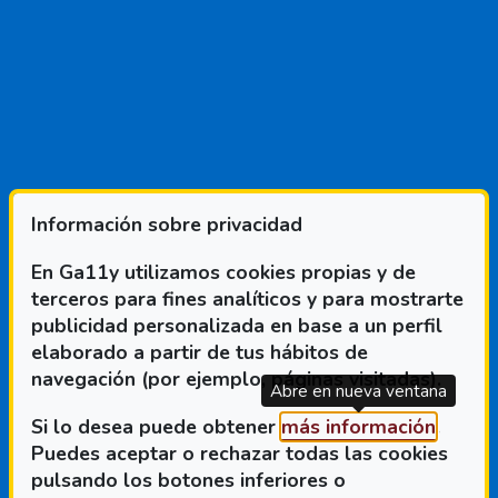
DICCIONARIO
Información sobre privacidad
En Ga11y utilizamos cookies propias y de
terceros para fines analíticos y para mostrarte
FILTROS
publicidad personalizada en base a un perfil
elaborado a partir de tus hábitos de
Diccionario, 2 resultados
A
B
C
D
E
G
I
P
S
T
navegación (por ejemplo, páginas visitadas).
Términos que comienzan por
Abre en nueva ventana
(Abre 
Si lo desea puede obtener
más información
.
'C'
Puedes aceptar o rechazar todas las cookies
pulsando los botones inferiores o