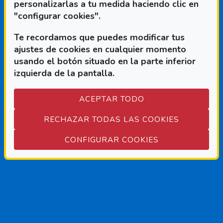
personalizarlas a tu medida haciendo clic en
CAMPER
"configurar cookies".
CLUTCH
Te recordamos que puedes modificar tus
ajustes de cookies en cualquier momento
usando el botón situado en la parte inferior
Redes sociales de Fundació
Si quieres saber más de Fundación
izquierda de la pantalla.
ONCE visita nuestras redes Sociales:
ACEPTAR TODO
RECHAZAR TODAS LAS COOKIES
FACEBOOK
(ABRE EN NUEVA VENTANA
TWITTER
(ABRE EN NUEVA VENT
LINKEDIN
(ABRE EN NUEVA VE
YOUTUBE
(ABRE EN NUEVA
INSTAGRAM
(ABRE EN NU
BLOG
(ABRE EN
TELEG
(ABRE 
(ABRE EN VEN
CONFIGURAR COOKIES
Pie de página