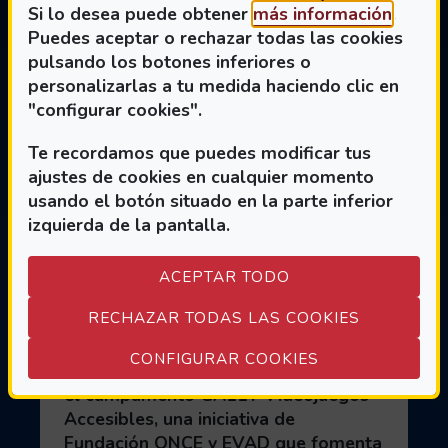
(Abre 
Si lo desea puede obtener
más información
.
Puedes aceptar o rechazar todas las cookies
pulsando los botones inferiores o
personalizarlas a tu medida haciendo clic en
"configurar cookies".
Jóvenes con y sin
Te recordamos que puedes modificar tus
discapacidad diseñan el
ajustes de cookies en cualquier momento
futuro del videojuego
usando el botón situado en la parte inferior
izquierda de la pantalla.
accesible en el
campamento GA11Y
ACEPTAR TODO
Fecha de publicación:
23 de Julio
RECHAZAR TODAS LAS COOKIES
Jóvenes de entre 11 y 17 años
(ABRE EN VEN
CONFIGURAR COOKIES
participaron durante una semana en
el campamento GA11Y Videojuegos
Accesibles, una iniciativa de
Fundación ONCE y EVAD que fomenta