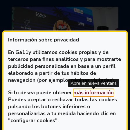
Información sobre privacidad
En Ga11y utilizamos cookies propias y de
terceros para fines analíticos y para mostrarte
publicidad personalizada en base a un perfil
elaborado a partir de tus hábitos de
navegación (por ejemplo, páginas visitadas).
Abre en nueva ventana
Jóvenes con y sin
(Abre 
Si lo desea puede obtener
más información
.
discapacidad diseñan el
Puedes aceptar o rechazar todas las cookies
futuro del videojuego
pulsando los botones inferiores o
personalizarlas a tu medida haciendo clic en
accesible en el
"configurar cookies".
campamento GA11Y