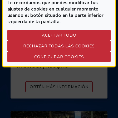
Te recordamos que puedes modificar tus
Fecha de publicación:
23 de Julio
ajustes de cookies en cualquier momento
usando el botón situado en la parte inferior
Jóvenes de entre 11 y 17 años
izquierda de la pantalla.
participaron durante una semana en
el campamento GA11Y Videojuegos
Accesibles, una iniciativa de
ACEPTAR TODO
Fundación ONCE y EVAD que fomenta
RECHAZAR TODAS LAS COOKIES
la inclusión y la accesibilidad a través
del desarrollo de videojuegos. La
(ABRE EN VEN
CONFIGURAR COOKIES
experiencia combinó formación,
creatividad y trabajo en...
ACERCA DE J
OBTÉN MÁS INFORMACIÓN