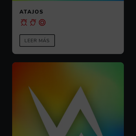
ATAJOS
SOBRE ATAJOS
(ABRE EN VENTANA MODAL)
LEER MÁS