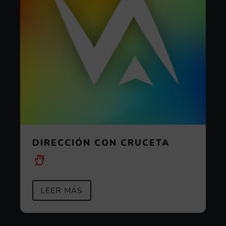
DIRECCIÓN CON CRUCETA
SOBRE DIRECCIÓN CON CRUCETA
(ABRE EN VENTANA MODAL)
LEER MÁS