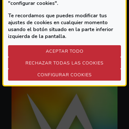
"configurar cookies".
Te recordamos que puedes modificar tus
ajustes de cookies en cualquier momento
IDIOMA
usando el botón situado en la parte inferior
izquierda de la pantalla.
SOBRE IDIOMA
(ABRE EN VENTANA MODAL)
LEER MÁS
ACEPTAR TODO
RECHAZAR TODAS LAS COOKIES
(ABRE EN VEN
CONFIGURAR COOKIES