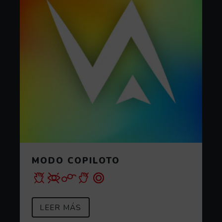
MODO COPILOTO
SOBRE MODO COPILOTO
(ABRE EN VENTANA MODAL)
LEER MÁS