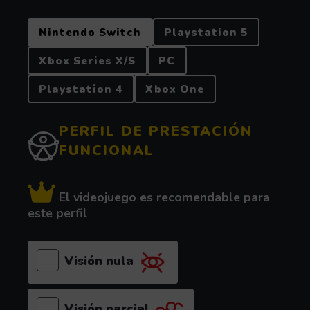
PLATAFORMA
Nintendo Switch
Playstation 5
Xbox Series X/S
PC
Playstation 4
Xbox One
PERFIL DE PRESTACIÓN
FUNCIONAL
El videojuego es recomendable para
este perfil
Visión nula
Visión parcial