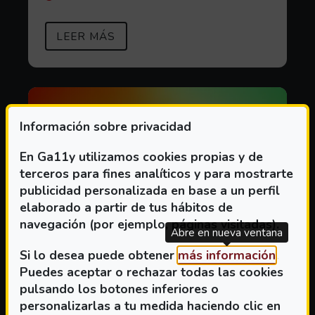
SOBRE EVENTOS EN CINEMÁTICA
(ABRE EN VENTANA MODAL)
LEER MÁS
Información sobre privacidad
En Ga11y utilizamos cookies propias y de
terceros para fines analíticos y para mostrarte
publicidad personalizada en base a un perfil
elaborado a partir de tus hábitos de
navegación (por ejemplo, páginas visitadas).
Abre en nueva ventana
(Abre 
Si lo desea puede obtener
más información
.
Puedes aceptar o rechazar todas las cookies
pulsando los botones inferiores o
personalizarlas a tu medida haciendo clic en