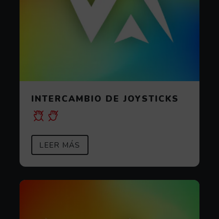
INTERCAMBIO DE JOYSTICKS
SOBRE INTERCAMBIO DE JOYSTIC
(ABRE EN VENTANA MODAL)
LEER MÁS