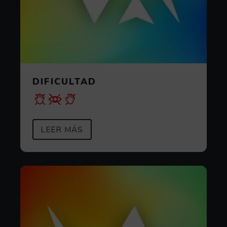
DIFICULTAD
SOBRE DIFICULTAD
(ABRE EN VENTANA MODAL)
LEER MÁS