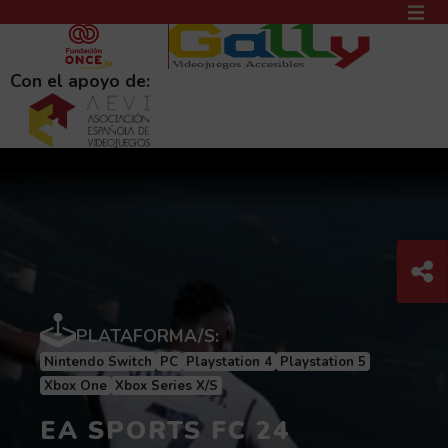
PASAR AL CONTENIDO PRINCIPAL
MEN
(AB
Con el apoyo de:
Com
C
PLATAFORMA/S:
Nintendo Switch
PC
Playstation 4
Playstation 5
Xbox One
Xbox Series X/S
EA SPORTS FC 24