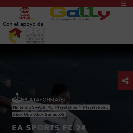
PASAR AL CONTENIDO PRINCIPAL
MEN
(AB
Con el apoyo de:
Com
C
PLATAFORMA/S:
Nintendo Switch
PC
Playstation 4
Playstation 5
Xbox One
Xbox Series X/S
EA SPORTS FC 24