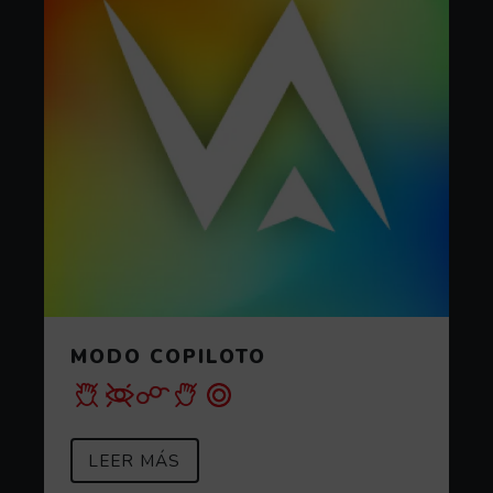
MODO COPILOTO
SOBRE MODO COPILOTO
(ABRE EN VENTANA MODAL)
LEER MÁS