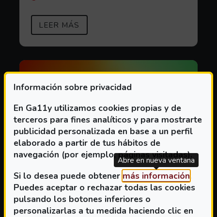
SOBRE EVENTOS EN CINEMÁTICA
(ABRE EN VENTANA MODAL)
LEER MÁS
Información sobre privacidad
En Ga11y utilizamos cookies propias y de
terceros para fines analíticos y para mostrarte
publicidad personalizada en base a un perfil
elaborado a partir de tus hábitos de
navegación (por ejemplo, páginas visitadas).
Abre en nueva ventana
(Abre 
Si lo desea puede obtener
más información
.
Puedes aceptar o rechazar todas las cookies
pulsando los botones inferiores o
personalizarlas a tu medida haciendo clic en