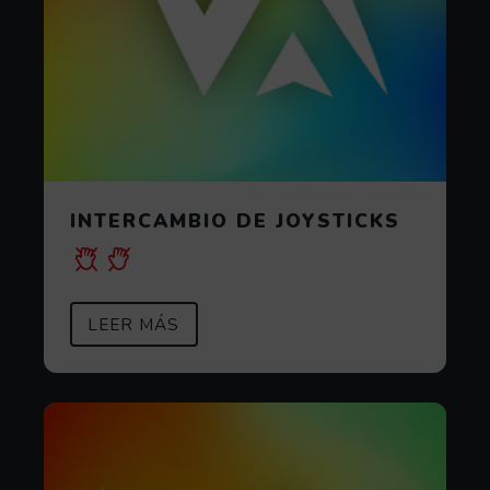
INTERCAMBIO DE JOYSTICKS
SOBRE INTERCAMBIO DE JOYSTIC
(ABRE EN VENTANA MODAL)
LEER MÁS