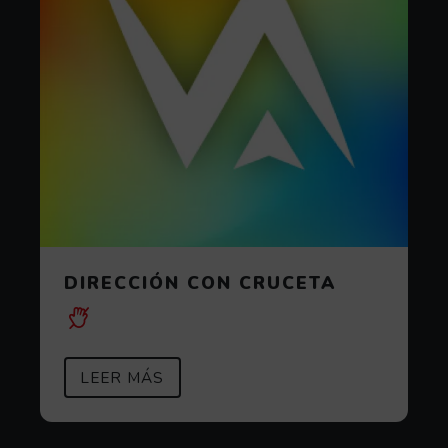
DIRECCIÓN CON CRUCETA
SOBRE DIRECCIÓN CON CRUCETA
(ABRE EN VENTANA MODAL)
LEER MÁS