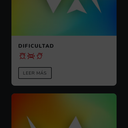
DIFICULTAD
SOBRE DIFICULTAD
(ABRE EN VENTANA MODAL)
LEER MÁS