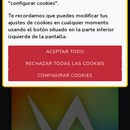
"configurar cookies".
Te recordamos que puedes modificar tus
ajustes de cookies en cualquier momento
IDIOMA
usando el botón situado en la parte inferior
izquierda de la pantalla.
SOBRE IDIOMA
(ABRE EN VENTANA MODAL)
LEER MÁS
ACEPTAR TODO
RECHAZAR TODAS LAS COOKIES
(ABRE EN VEN
CONFIGURAR COOKIES