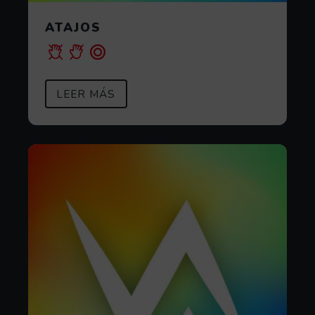
ATAJOS
SOBRE ATAJOS
(ABRE EN VENTANA MODAL)
LEER MÁS