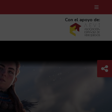
MENÚ D
(ABRE 
Con el apoyo de:
Com
C