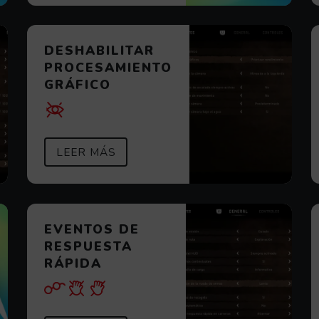
DESHABILITAR
PROCESAMIENTO
GRÁFICO
OS ACÚFENOS
SOBRE DESHABILITAR PROCESAM
(ABRE EN VENTANA MODAL)
LEER MÁS
EVENTOS DE
RESPUESTA
RÁPIDA