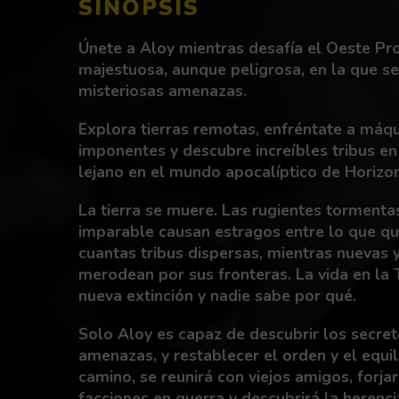
SINOPSIS
Únete a Aloy mientras desafía el Oeste Pro
majestuosa, aunque peligrosa, en la que se
misteriosas amenazas.
Explora tierras remotas, enfréntate a máq
imponentes y descubre increíbles tribus en
lejano en el mundo apocalíptico de Horizon
La tierra se muere. Las rugientes tormenta
imparable causan estragos entre lo que q
cuantas tribus dispersas, mientras nuevas
merodean por sus fronteras. La vida en la 
nueva extinción y nadie sabe por qué.
Solo Aloy es capaz de descubrir los secre
amenazas, y restablecer el orden y el equil
camino, se reunirá con viejos amigos, forja
facciones en guerra y descubrirá la herenc