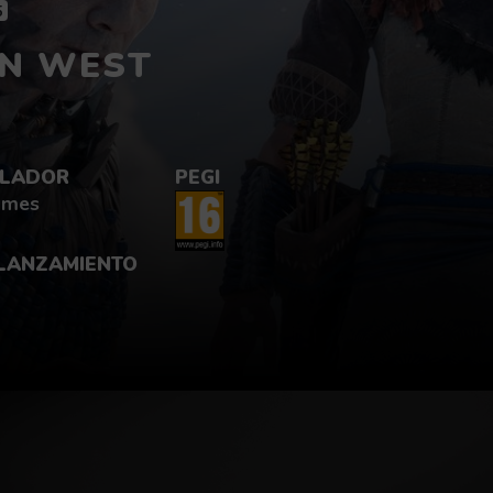
5
EN WEST
LADOR
PEGI
ames
 LANZAMIENTO