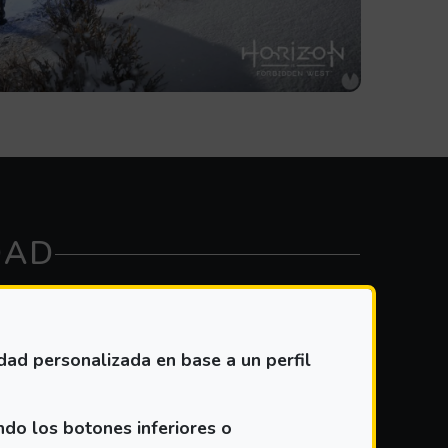
DAD
idad personalizada en base a un perfil
ndo los botones inferiores o
e Filtrar para ver los resultados