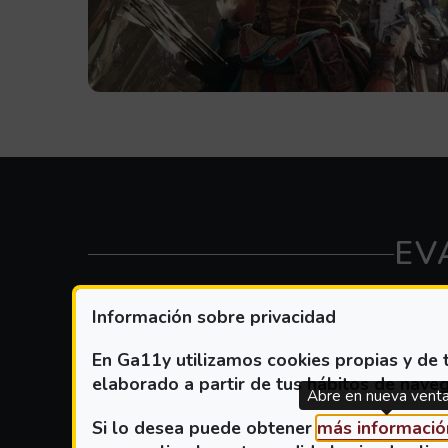
EV
Información sobre privacidad
En Ga11y utilizamos cookies propias y de t
PLATAFORMA
elaborado a partir de tus hábitos de naveg
Abre en nueva vent
Si lo desea puede obtener
más informació
Información:
Seleccione cualquier
Plataforma
, s