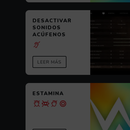
DESACTIVAR
SONIDOS
ACÚFENOS
SOBRE DESACTIVAR SONID
(ABRE EN VENTANA MODAL)
LEER MÁS
ESTAMINA