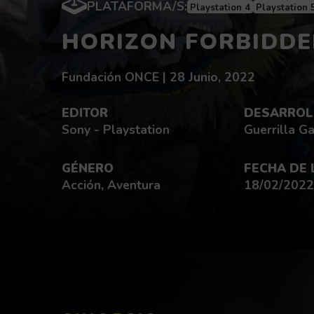
PLATAFORMA/S:
Playstation 4
Playstation 
HORIZON FORBIDD
Redactado por:
fecha de publicación:
Fundación ONCE |
28 Junio, 2022
EDITOR
DESARROL
Sony - Playstation
Guerrilla G
GÉNERO
FECHA DE
Acción, Aventura
18/02/2022