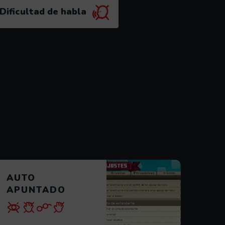
Dificultad de habla
erfil)
(el videojuego es recomendable para este perfil)
AUTO
APUNTADO