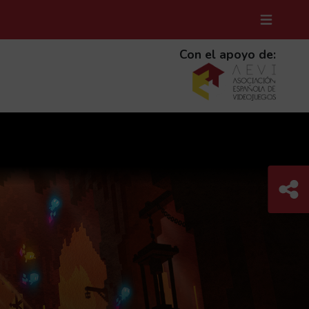
MENÚ D
(ABRE 
Con el apoyo de:
Com
C