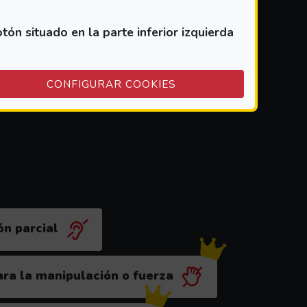
e Filtrar para ver los resultados
n situado en la parte inferior izquierda
(ABRE EN VENTANA M
CONFIGURAR COOKIES
ne
ón parcial
ra la manipulación o fuerza
dable para este perfil)