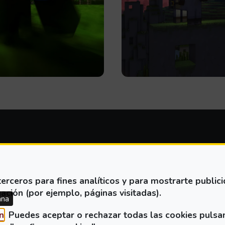
ALUACION DE ACCESIBILI
erceros para fines analíticos y para mostrarte public
ación (por ejemplo, páginas visitadas).
ana
(Abre en nueva ventana)
n
. Puedes aceptar o rechazar todas las cookies pulsa