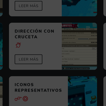
SOBRE ANTICAÍDAS
(ABRE EN VENTANA MODAL)
LEER MÁS
DIRECCIÓN CON
CRUCETA
ACIÓN
SOBRE DIRECCIÓN CON CRUCETA
(ABRE EN VENTANA MODAL)
LEER MÁS
ICONOS
REPRESENTATIVOS