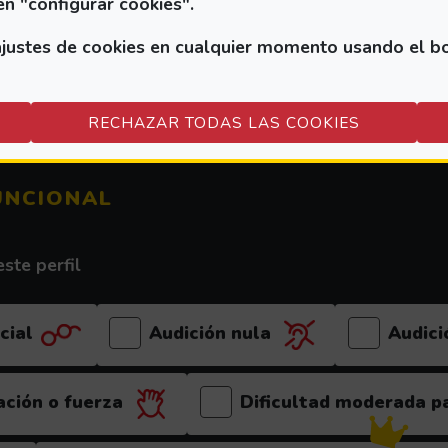
en "configurar cookies".
eleccione los
perfiles de prestación funcional
y puls
ustes de cookies en cualquier momento usando el botó
RECHAZAR TODAS LAS COOKIES
Xbox Series X/S
PC
Playstation 4
Xbox O
UNCIONAL
ste perfil
cial
Audición nula
Audici
ación o fuerza
Dificultad moderada pa
(el videojuego es recomen