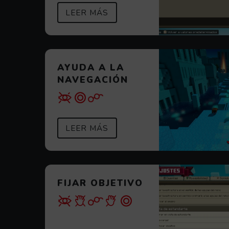
SOBRE ALTO CONTRASTE
(ABRE EN VENTANA MODAL)
LEER MÁS
AYUDA A LA
NAVEGACIÓN
SOBRE AYUDA A LA NAVEG
(ABRE EN VENTANA MODAL)
LEER MÁS
FIJAR OBJETIVO