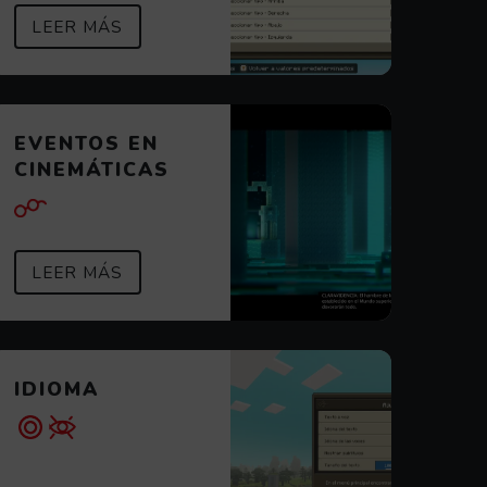
SOBRE AUTO APUNTADO
(ABRE EN VENTANA MODAL)
LEER MÁS
EVENTOS EN
CINEMÁTICAS
SOBRE EVENTOS EN CINEMÁTICAS
(ABRE EN VENTANA MODAL)
LEER MÁS
IDIOMA