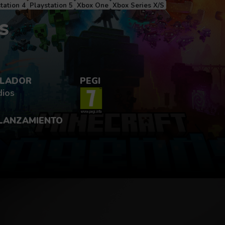
tation 4
Playstation 5
Xbox One
Xbox Series X/S
S
LADOR
PEGI
dios
 LANZAMIENTO