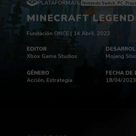
PLATAFORMA/S:
Nintendo Switch
PC
Plays
MINECRAFT LEGEND
Redactado por:
fecha de publicación:
Fundación ONCE |
14 Abril, 2023
EDITOR
DESARROL
Xbox Game Studios
Mojang Stu
GÉNERO
FECHA DE
Acción, Estrategia
18/04/2023