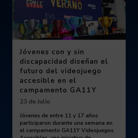
Jóvenes con y sin
discapacidad diseñan el
futuro del videojuego
accesible en el
campamento GA11Y
Fecha de publicación:
23 de Julio
Jóvenes de entre 11 y 17 años
participaron durante una semana en
el campamento GA11Y Videojuegos
Accesibles, una iniciativa de