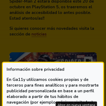
Spider-Man 2 estará disponible este 20 de
octubre en PlayStation 5, os traeremos el
análisis de accesibilidad lo antes posible.
Estad atentos/as!!
Si quieres conocer más novedades visita la
sección de
noticias
Información sobre privacidad
En Ga11y utilizamos cookies propias y de
terceros para fines analíticos y para mostrarte
publicidad personalizada en base a un perfil
elaborado a partir de tus hábitos de
navegación (por ejemplo, páginas visitadas).
Abre en nueva ventana