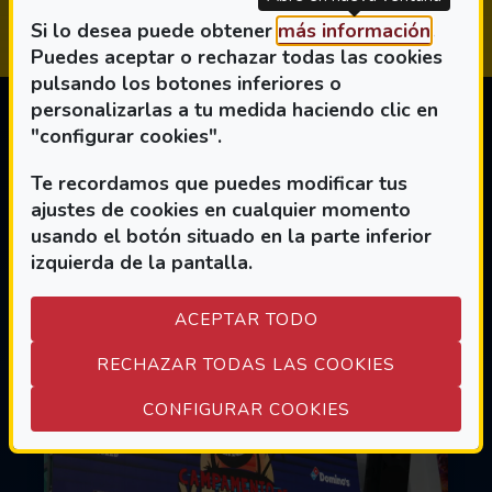
(Abre 
Si lo desea puede obtener
más información
.
Puedes aceptar o rechazar todas las cookies
pulsando los botones inferiores o
personalizarlas a tu medida haciendo clic en
"configurar cookies".
Te recordamos que puedes modificar tus
TAMBIÉN TE
ajustes de cookies en cualquier momento
PUEDE
usando el botón situado en la parte inferior
izquierda de la pantalla.
INTERESAR
ACEPTAR TODO
RECHAZAR TODAS LAS COOKIES
(ABRE EN VEN
CONFIGURAR COOKIES