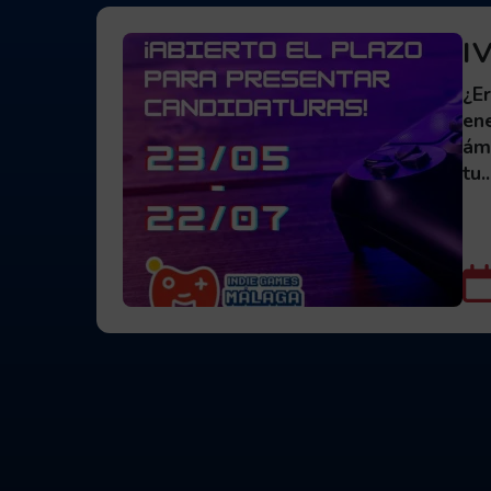
I
¿E
en
ámb
tu..