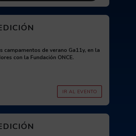
 3
EDICIÓN
los campamentos de verano Ga11y, en la
dores con la Fundación ONCE.
CAMPAMENTO V
IR AL EVENTO
EDICIÓN