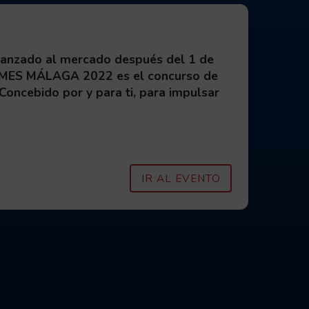
 lanzado al mercado después del 1 de
GAMES MÁLAGA 2022 es el concurso de
Concebido por y para ti, para impulsar
IV PREMIOS NA
IR AL EVENTO
 página