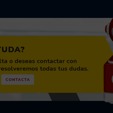
YUDA?
lta o deseas contactar con
 resolveremos todas tus dudas.
CONTACTA