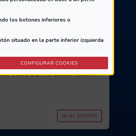
CAMPAMENTO V
IR AL EVENTO
ndo los botones inferiores o
n situado en la parte inferior izquierda
a mano de
(ABRE EN VENTANA M
CONFIGURAR COOKIES
ado a cabo el primer Evento inclusivo
EVENTO INCLUS
IR AL EVENTO