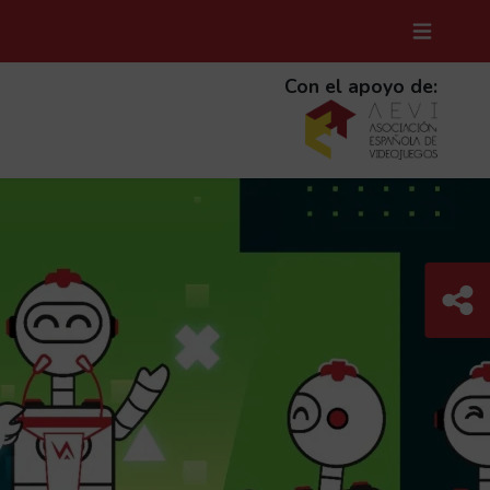
MENÚ D
(ABRE 
Con el apoyo de:
Com
C