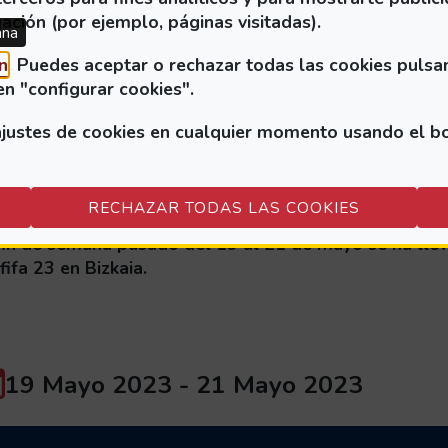
ación (por ejemplo, páginas visitadas).
ana
Fecha/período:
26 Junio 2023
-
30 Junio 2023
(Abre en nueva ventana)
n
. Puedes aceptar o rechazar todas las cookies pulsa
en "configurar cookies".
ustes de cookies en cualquier momento usando el botó
vento inclusivo de fifa 23 de l
aszten
RECHAZAR TODAS LAS COOKIES
fin de semana pasado del 19 al 21 de mayo se ha llev
fifa 23 en Bizkaia.
Fecha/período:
19 Mayo 2023
-
21 Mayo 2023