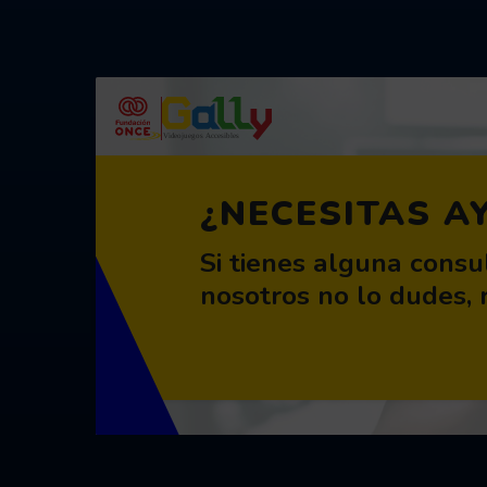
Contacta
¿NECESITAS A
Si tienes alguna consu
nosotros no lo dudes,