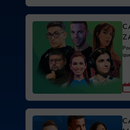
Eventos, 14 resultado
C
Z
Po
qu
C