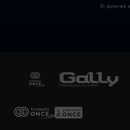
Redes sociales de F
Si quieres 
Pie de página