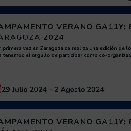
s, visualizando página 1 de
AMPAMENTO VERANO GA11Y: 
ARAGOZA 2024
r primera vez en Zaragoza se realiza una edición de 
e tenemos el orgullo de participar como co-organiza
Fecha/período:
29 Julio 2024
-
2 Agosto 2024
AMPAMENTO VERANO GA11Y: 