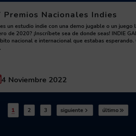
V Premios Nacionales Indies
res un estudio indie con una demo jugable o un juego
ero de 2020? ¡Inscríbete sea de donde seas! INDIE 
ito nacional e internacional que estabas esperando. 
.
Fecha/período:
4 Noviembre 2022
1
2
3
siguiente
último
ir a la página
, página actual
ir a la página
ir a la página
ir a la página siguiente
ir a la última