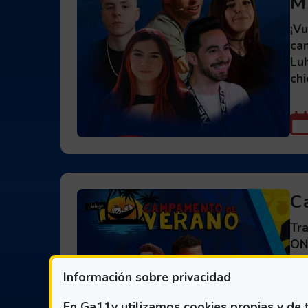
M
¡V
ca
Luh
chi
C
Tr
ON
Má
Información sobre privacidad
jun
En Ga11y utilizamos cookies propias y de t