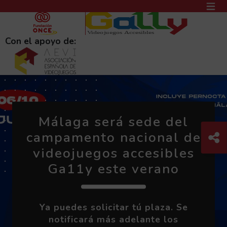
PASAR AL CONTENIDO PRINCIPAL
MEN
(AB
Con el apoyo de:
Carrusel de destacados
PORTADA
Málaga será sede del
Libro Blanco de
Com
campamento nacional de
C
accesibilidad para
Evalúa la accesibilidad
videojuegos accesibles
desarrolladores de
de tu videojuego
Ga11y este verano
videojuegos
Solicítaselo al equipo Ga11y
Ya puedes solicitar tú plaza. Se
YA DISPONIBLE para descarga
notificará más adelante los
gratuita