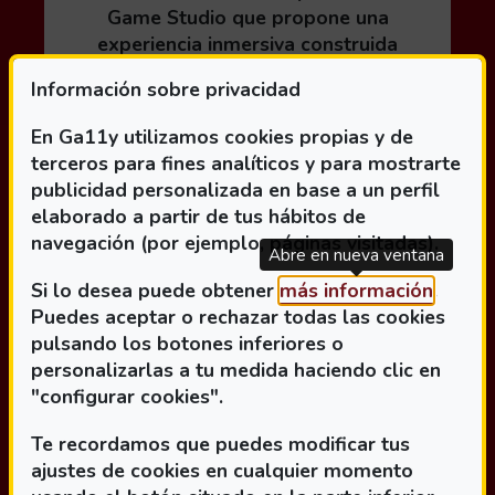
Game Studio que propone una
experiencia inmersiva construida
alrededor del sonido como principal
Información sobre privacidad
mecánica de juego. La obra sigue la
historia de Alex, una...
En Ga11y utilizamos cookies propias y de
terceros para fines analíticos y para mostrarte
publicidad personalizada en base a un perfil
elaborado a partir de tus hábitos de
Leer más acerca de Últimos días para participar
navegación (por ejemplo, páginas visitadas).
Abre en nueva ventana
(Abre 
Si lo desea puede obtener
más información
.
Puedes aceptar o rechazar todas las cookies
pulsando los botones inferiores o
personalizarlas a tu medida haciendo clic en
"configurar cookies".
Te recordamos que puedes modificar tus
ajustes de cookies en cualquier momento