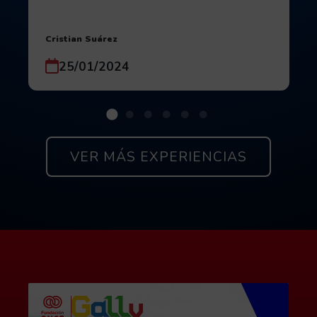
Autor:
Cristian Suárez
Fecha de publicación:
25/01/2024
Si quieres ver todas las experienc
VER MÁS EXPERIENCIAS
Contacta