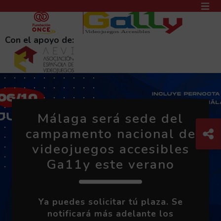
PASAR AL CONTENIDO PRINCIPAL
MEN
(AB
Con el apoyo de:
Carrusel de destacados
PORTADA
Málaga será sede del
Libro Blanco de
Com
campamento nacional de
C
accesibilidad para
Evalúa la accesibilidad
videojuegos accesibles
desarrolladores de
de tu videojuego
Ga11y este verano
videojuegos
Solicítaselo al equipo Ga11y
Ya puedes solicitar tú plaza. Se
YA DISPONIBLE para descarga
notificará más adelante los
gratuita