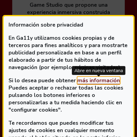
Game Studio que propone una
experiencia inmersiva construida
alrededor del sonido como principal
Información sobre privacidad
mecánica de juego. La obra sigue la
historia de Alex, una...
En Ga11y utilizamos cookies propias y de
terceros para fines analíticos y para mostrarte
publicidad personalizada en base a un perfil
elaborado a partir de tus hábitos de
Leer más acerca de Últimos días para participar
navegación (por ejemplo, páginas visitadas).
Abre en nueva ventana
(Abre 
Si lo desea puede obtener
más información
.
Puedes aceptar o rechazar todas las cookies
pulsando los botones inferiores o
personalizarlas a tu medida haciendo clic en
"configurar cookies".
Te recordamos que puedes modificar tus
ajustes de cookies en cualquier momento