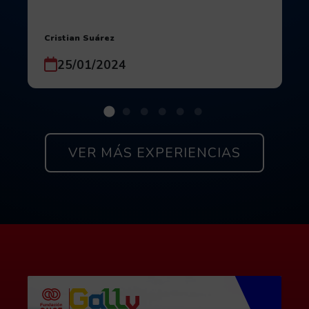
Autor:
Cristian Suárez
Fecha de publicación:
25/01/2024
Si quieres ver todas las experienc
VER MÁS EXPERIENCIAS
Contacta